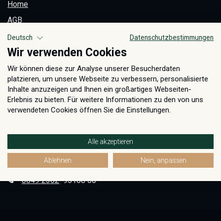
Home
AGB
Datenschutzerklärung
Deutsch
Datenschutzbestimmungen
Wir verwenden Cookies
Pflegeanweisungen
Impressum
Wir können diese zur Analyse unserer Besucherdaten
platzieren, um unsere Webseite zu verbessern, personalisierte
Inhalte anzuzeigen und Ihnen ein großartiges Webseiten-
HÄNDLER WERDEN
Erlebnis zu bieten. Für weitere Informationen zu den von uns
verwendeten Cookies öffnen Sie die Einstellungen.
JETZT ANFRAGEN
NEHMEN SIE KONTAKT AUF
Alle akzeptieren
Kontakt
Ablehnen
Nein, anpassen
info@dekowe.de
0049 2362
95168 00