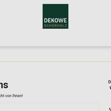
Home
Teppiche
Über uns
Für Händler
Blog
Konta
ns
D
4
cht von Ihnen!
D