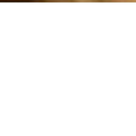
Zeitlos elegant
Besonders beliebt als Bordürenteppich und als Läufer in
Fluren und auf Treppen, hat Sisal sich einen festen Platz in
der Welt der Heimtextilien erobert.
Gewonnen wird die robuste Faser aus der Sisal-Agave,
welche heute weltweit angebaut wird. Zu Garnen verzwirnt
und zu schlichten bis aufwendigen Mustern verwebt,
zeigen sie sich in ihrem besten Licht.
Mit einem samtigen Schimmern spielen die Fasern dezent