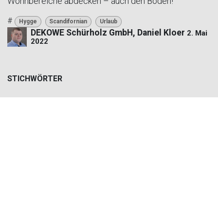
Wohnbereiche abdecken – auch den Boden!
#
Hygge
Scandifornian
Urlaub
DEKOWE Schürholz GmbH, Daniel Kloer
2. Mai
2022
STICHWÖRTER
Hygge
Scandifornian
Urlaub