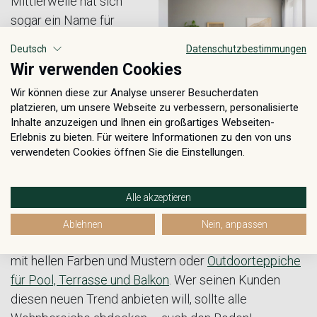
Mittlerweile hat sich
sogar ein Name für
dieses neue
Deutsch
Datenschutzbestimmungen
Einrichtungsphänomen
Wir verwenden Cookies
etabliert: Scandifornian
Wir können diese zur Analyse unserer Besucherdaten
ist eine Mischung aus
platzieren, um unsere Webseite zu verbessern, personalisierte
skandinavischem und kalifornischem Lebensgefühl.
Inhalte anzuzeigen und Ihnen ein großartiges Webseiten-
Auf diese Weise werden helle, sonnige Aspekte mit
Erlebnis zu bieten. Für weitere Informationen zu den von uns
verwendeten Cookies öffnen Sie die Einstellungen.
gemütlichem Holzambiente verbunden. Auf diese
Weise hält das Urlaubsfeeling langfristig Einzug in die
heimische Wohnumgebung.
Alle akzeptieren
Unsere Teppiche
bedienen den Scandifornian-Trend
Ablehnen
Nein, anpassen
in einzigartiger Form: Ob durch Naturfaserteppiche
mit hellen Farben und Mustern oder
Outdoorteppiche
für Pool, Terrasse und Balkon
. Wer seinen Kunden
diesen neuen Trend anbieten will, sollte alle