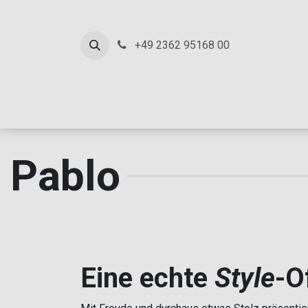
ZUM INHALT SPRINGEN
+49 2362 95168 00
Pablo
Eine echte
Style
-O