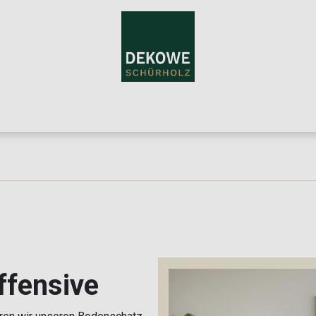
Home
Teppiche
Über uns
Für Händler
Blog
Konta
ffensive