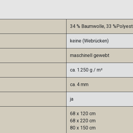
34 % Baumwolle, 33 %Polyester
keine (Webrücken)
maschinell gewebt
ca. 1.250 g / m²
ca. 4 mm
ja
68 x 120 cm
68 x 220 cm
80 x 150 cm