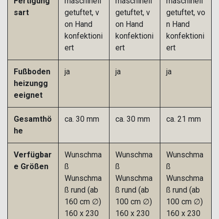
Fertigung
maschinell
maschinell
maschinell
sart
getuftet, v
getuftet, v
getuftet, vo
on Hand
on Hand
n Hand
konfektioni
konfektioni
konfektioni
ert
ert
ert
Fußboden
ja
ja
ja
heizungg
eeignet
Gesamthö
ca. 30 mm
ca. 30 mm
ca. 21 mm
he
Verfügbar
Wunschma
Wunschma
Wunschma
e Größen
ß
ß
ß
Wunschma
Wunschma
Wunschma
ß rund (ab
ß rund (ab
ß rund (ab
160 cm ∅)
100 cm ∅)
100 cm ∅)
160 x 230
160 x 230
160 x 230