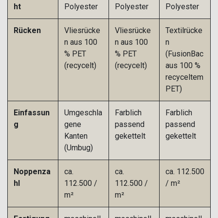
ht
Polyester
Polyester
Polyester
Rücken
Vliesrücke
Vliesrücke
Textilrücke
n aus 100
n aus 100
n
% PET
% PET
(FusionBac
(recycelt)
(recycelt)
aus 100 %
recyceltem
PET)
Einfassun
Umgeschla
Farblich
Farblich
g
gene
passend
passend
Kanten
gekettelt
gekettelt
(Umbug)
Noppenza
ca.
ca.
ca. 112.500
hl
112.500 /
112.500 /
/ m²
m²
m²