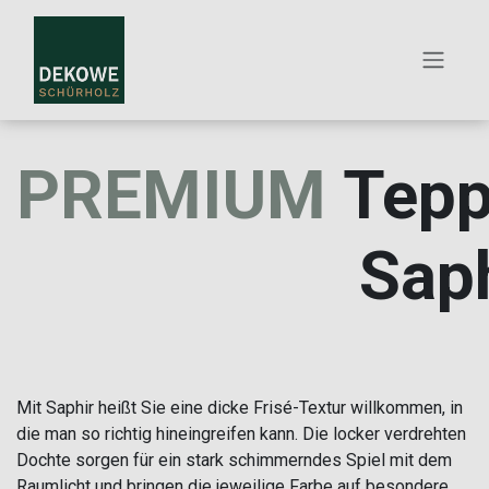
ZUM INHALT SPRINGEN
PREMIUM
Tepp
Saph
Mit Saphir heißt Sie eine dicke Frisé-Textur willkommen, in
die man so richtig hineingreifen kann. Die locker verdrehten
Dochte sorgen für ein stark schimmerndes Spiel mit dem
Raumlicht und bringen die jeweilige Farbe auf besondere