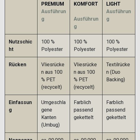
PREMIUM
KOMFORT
LIGHT
Ausführun
Ausführun
g
Ausführun
g
g
Nutzschic
100 %
100 %
100 %
ht
Polyester
Polyester
Polyester
Rücken
Vliesrücke
Vliesrücke
Textilrücke
n aus 100
n aus 100
n (Duo
% PET
% PET
Backing)
(recycelt)
(recycelt)
Einfassun
Umgeschla
Farblich
Farblich
g
gene
passend
passend
Kanten
gekettelt
gekettelt
(Umbug)