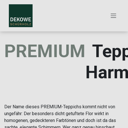
ZUM INHALT SPRINGEN
PREMIUM
Tepp
Harm
Der Name dieses PREMIUM-Teppichs kommt nicht von
ungefähr: Der besonders dicht getuftete Flor wirkt in
homogenen, gedeckteren Farbtönen und doch ist da das
sachte, elegante Schimmern. Wer ganz genau hinschaut