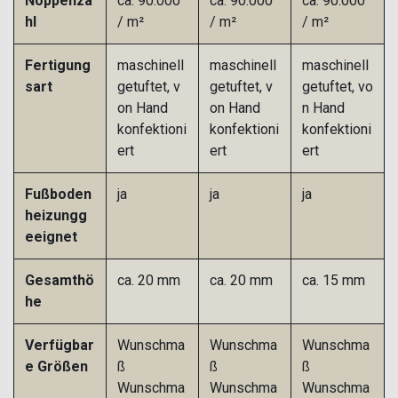
Noppenza
ca. 90.000
ca. 90.000
ca. 90.000
hl
/ m²
/ m²
/ m²
Fertigung
maschinell
maschinell
maschinell
sart
getuftet, v
getuftet, v
getuftet, vo
on Hand
on Hand
n Hand
konfektioni
konfektioni
konfektioni
ert
ert
ert
Fußboden
ja
ja
ja
heizungg
eeignet
Gesamthö
ca. 20 mm
ca. 20 mm
ca. 15 mm
he
Verfügbar
Wunschma
Wunschma
Wunschma
e Größen
ß
ß
ß
Wunschma
Wunschma
Wunschma